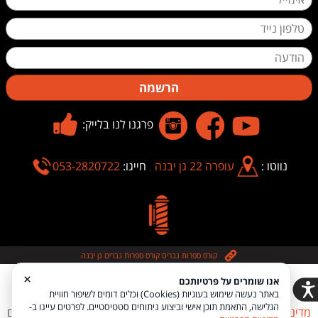
הרשמה
פרגנו לנו בלייק:
נווטו :
עופרה 22 גן יבנה
,
חייגו:
053-2820722
:
קורס ספרות גברים
,
קורס ספרות גברים גן יבנה
×
אנו שומרים על פרטיותכם
.Copyright © 2026 O.I. Element Holdings ltd, All rights reserved
באתר נעשה שימוש בעוגיות (Cookies) וכלים דומים לשיפור חוויית
הגלישה, התאמת תוכן אישי וביצוע ניתוחים סטטיסטיים. לפרטים עיינו ב-
מדיניות פרטיות
הצהרת נגישות
Coi בניית אתרים