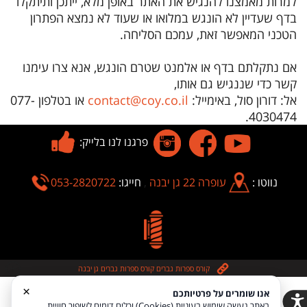
למרות מאמצנו להנגיש את האתר באופן מלא, ייתכן ותיתקלו
בדף שעדיין לא הונגש במלואו או שעוד לא נמצא הפתרון
הטכני המאפשר זאת, עמכם הסליחה.
אם נתקלתם בדף או אלמנט שטרם הונגש, אנא צרו עימנו
קשר כדי שננגיש גם אותו,
אל: דורון סול, באימייל:
contact@coy.co.il
או בטלפון 077-
4030474.
פרגנו לנו בלייק:
נווטו :
עופרה 22 גן יבנה
,
חייגו:
053-2820722
:
קורס ספרות גברים
,
קורס ספרות גברים גן יבנה
×
אנו שומרים על פרטיותכם
.Copyright © 2026 O.I. Element Holdings ltd, All rights reserved
באתר נעשה שימוש בעוגיות (Cookies) וכלים דומים לשיפור חוויית